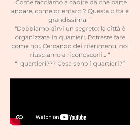
“Come facciamo a capire da che parte
andare, come orientarci? Questa città è
grandissima! “
“Dobbiamo dirvi un segreto: la città è
organizzata in quartieri. Potreste fare
come noi. Cercando dei riferimenti, noi
riusciamo a riconoscerli… “
“I quartieri??? Cosa sono i quartieri?”