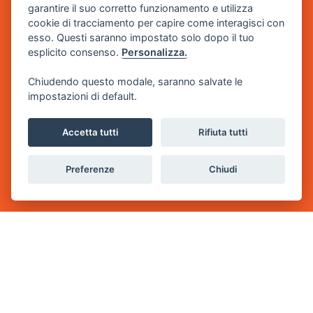
garantire il suo corretto funzionamento e utilizza
cookie di tracciamento per capire come interagisci con
esso. Questi saranno impostato solo dopo il tuo
Home
esplicito consenso.
Personalizza.
Chi siamo
Chiudendo questo modale, saranno salvate le
impostazioni di default.
Progetti Educativi
Accetta tutti
Rifiuta tutti
Sportello DSA
News
Preferenze
Chiudi
Contatti
Donazioni
5x1000
Diventa Volontario
Diventa Partner