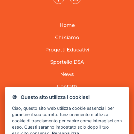
Home
Chi siamo
Progetti Educativi
Sportello DSA
News
Contatti
🍪 Questo sito utilizza i cookies!
Donazioni
Ciao, questo sito web utilizza cookie essenziali per
5x1000
garantire il suo corretto funzionamento e utilizza
cookie di tracciamento per capire come interagisci con
Diventa Volontario
esso. Questi saranno impostato solo dopo il tuo
esplicito consenso.
Personalizza.