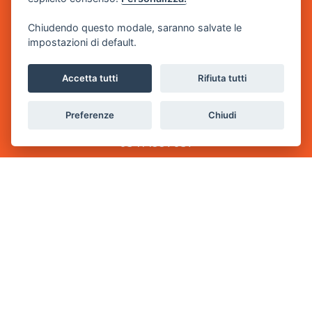
Diventa Partner
Chiudendo questo modale, saranno salvate le
Associati
impostazioni di default.
Accetta tutti
Rifiuta tutti
Via Milazzo 44 - 47921 Rimini
associazione@eduaction-rn.it
Preferenze
Chiudi
0541 1997057
+39 329 6424881
© Copyright – A. EDUCATION APS – All Rights Reserved | P.IVA.
91159980407 |
Preferenze Cookies
|
Privacy Policy