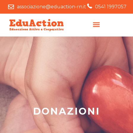
associazione@eduaction-rn.it
0541 1997057
DONAZIONI