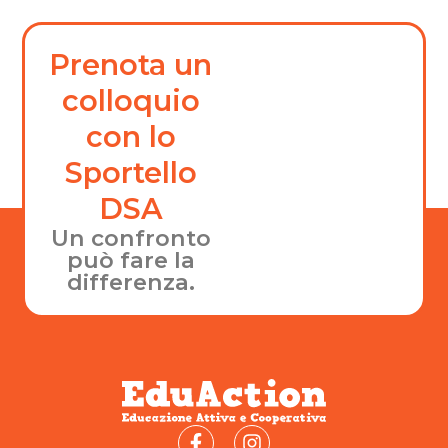
Prenota un
colloquio
con lo
Sportello
DSA
Un confronto
può fare la
differenza.