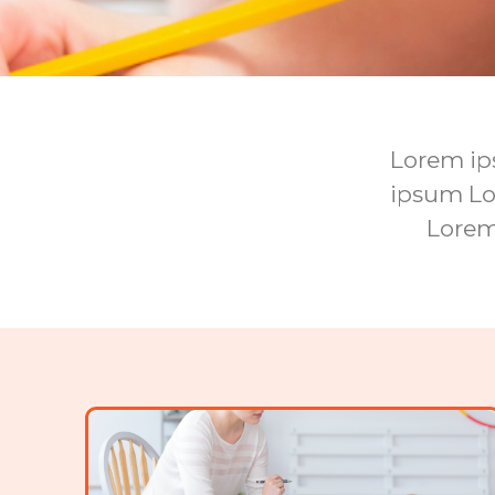
Lorem i
ipsum L
Lorem