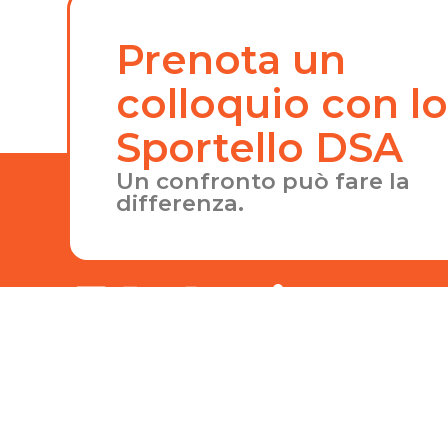
Prenota un
colloquio con l
Sportello DSA
Un confronto può fare la
differenza.
PAGI
Home
Chi si
Proget