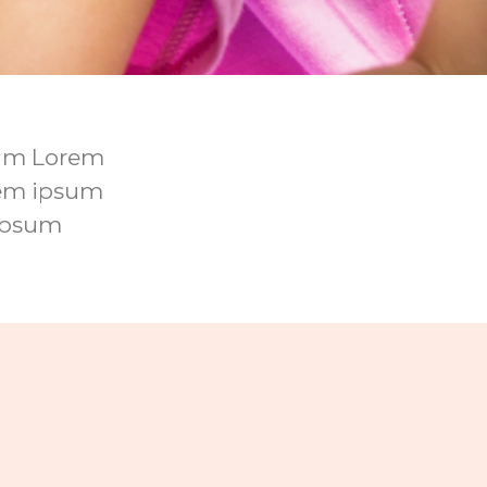
um Lorem
em ipsum
 ipsum