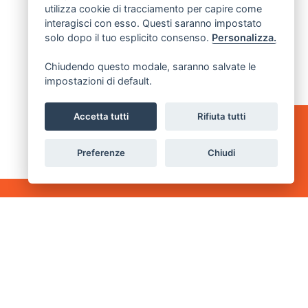
utilizza cookie di tracciamento per capire come
interagisci con esso. Questi saranno impostato
solo dopo il tuo esplicito consenso.
Personalizza.
Chiudendo questo modale, saranno salvate le
impostazioni di default.
Accetta tutti
Rifiuta tutti
Preferenze
Chiudi
TECIPA
CONTATTI
Via Milazzo 44 - 47921 Rimini
associazione@eduaction-
rn.it
0541 1997057