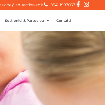
iazione@eduaction-rn.it
0541 1997057
Sostienici & Partecipa
Contatti