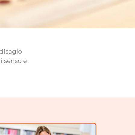
, disagio
di senso e