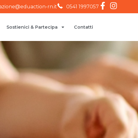
iazione@eduaction-rn.it
0541 1997057
Sostienici & Partecipa
Contatti