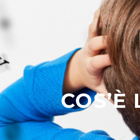
COS’È