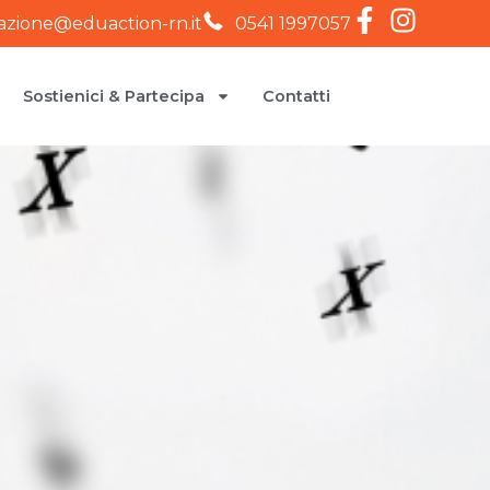
iazione@eduaction-rn.it
0541 1997057
Sostienici & Partecipa
Contatti