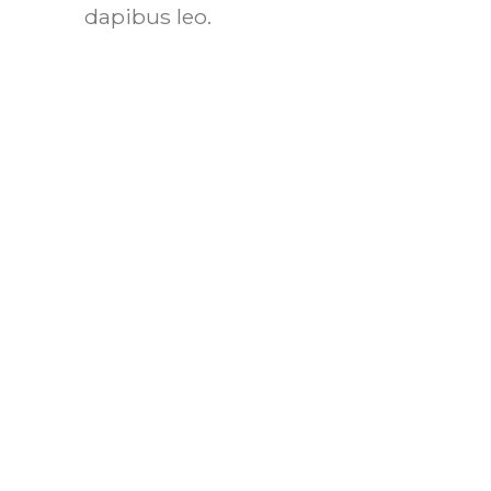
dapibus leo.
Prenota un
colloquio con l
Sportello DSA
Un confronto può fare la
differenza.