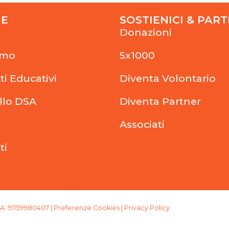
NE
SOSTIENICI & PAR
Donazioni
amo
5x1000
ti Educativi
Diventa Volontario
llo DSA
Diventa Partner
Associati
ti
VA. 91159980407 |
Preferenze Cookies
|
Privacy Policy