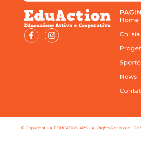
PAGI
Home
Chi si
Proget
Sporte
News
Contat
© Copyright – A. EDUCATION APS – All Rights Reserved | P.I