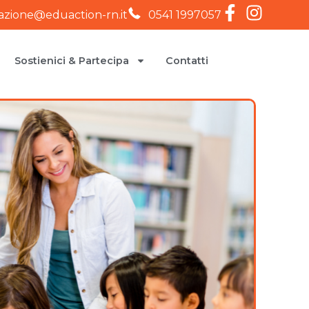
iazione@eduaction-rn.it
0541 1997057
Sostienici & Partecipa
Contatti