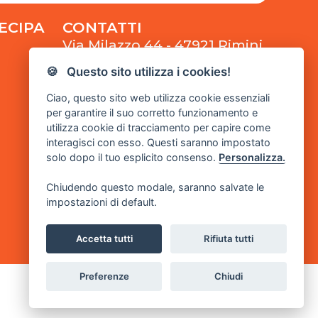
TECIPA
CONTATTI
Via Milazzo 44 - 47921 Rimini
🍪 Questo sito utilizza i cookies!
associazione@eduaction-
rn.it
Ciao, questo sito web utilizza cookie essenziali
per garantire il suo corretto funzionamento e
0541 1997057
utilizza cookie di tracciamento per capire come
interagisci con esso. Questi saranno impostato
solo dopo il tuo esplicito consenso.
Personalizza.
+39 329 6424881
Chiudendo questo modale, saranno salvate le
impostazioni di default.
Accetta tutti
Rifiuta tutti
Preferenze
Chiudi